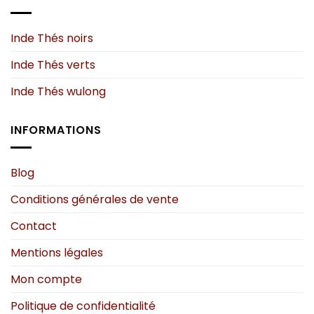
options
peuvent
Inde Thés noirs
être
choisies
Inde Thés verts
sur
la
Inde Thés wulong
page
du
INFORMATIONS
produit
Blog
Conditions générales de vente
Contact
Mentions légales
Mon compte
Politique de confidentialité