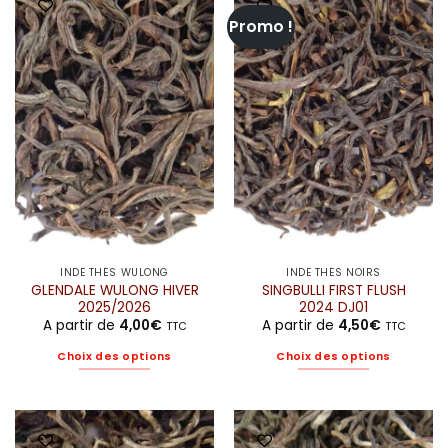
Promo !
INDE THÉS WULONG
INDE THÉS NOIRS
GLENDALE WULONG HIVER
SINGBULLI FIRST FLUSH
2025/2026
2024 DJ01
A partir de
4,00
€
A partir de
4,50
€
TTC
TTC
Choix des options
Choix des options
Ce
Ce
produit
produit
a
a
plusieurs
plusieurs