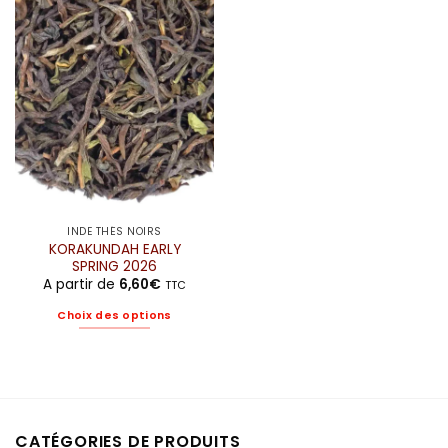
Les
Les
options
options
peuvent
peuvent
être
être
choisies
choisies
sur
sur
la
la
page
page
du
du
produit
produit
INDE THÉS NOIRS
KORAKUNDAH EARLY
SPRING 2026
A partir de
6,60
€
TTC
Choix des options
Ce
produit
a
plusieurs
variations.
CATÉGORIES DE PRODUITS
Les