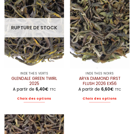
variations.
variations.
Les
Les
options
options
peuvent
peuvent
être
être
RUPTURE DE STOCK
choisies
choisies
sur
sur
la
la
page
page
du
du
produit
produit
INDE THÉS VERTS
INDE THÉS NOIRS
GLENDALE GREEN TWIRL
ARYA DIAMOND FIRST
2025
FLUSH 2026 EX56
A partir de
6,40
€
A partir de
6,60
€
TTC
TTC
Choix des options
Choix des options
Ce
Ce
produit
produit
a
a
plusieurs
plusieurs
variations.
variations.