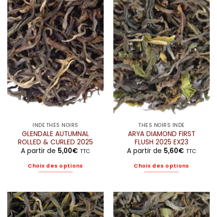
variations.
variations.
Les
Les
options
options
peuvent
peuvent
être
être
choisies
choisies
sur
sur
la
la
page
page
du
du
produit
produit
INDE THÉS NOIRS
THÉS NOIRS INDE
GLENDALE AUTUMNAL
ARYA DIAMOND FIRST
ROLLED & CURLED 2025
FLUSH 2025 EX23
A partir de
5,00
€
A partir de
5,60
€
TTC
TTC
Choix des options
Choix des options
Ce
Ce
produit
produit
a
a
plusieurs
plusieurs