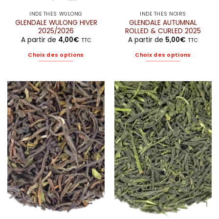
INDE THÉS WULONG
INDE THÉS NOIRS
GLENDALE WULONG HIVER
GLENDALE AUTUMNAL
2025/2026
ROLLED & CURLED 2025
A partir de
4,00
€
A partir de
5,00
€
TTC
TTC
Choix des options
Choix des options
Ce
Ce
produit
produit
a
a
plusieurs
plusieurs
variations.
variations.
Les
Les
options
options
peuvent
peuvent
être
être
choisies
choisies
sur
sur
la
la
page
page
du
du
produit
produit