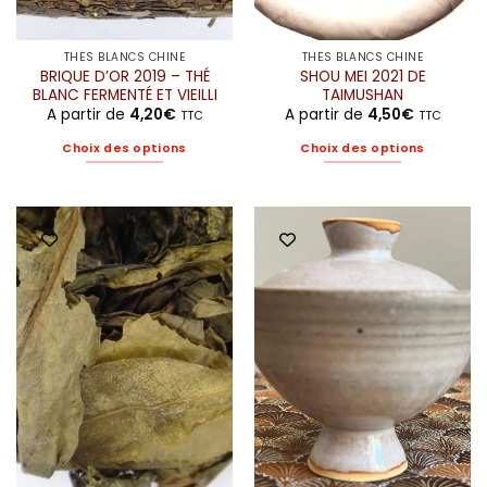
THÉS BLANCS CHINE
THÉS BLANCS CHINE
BRIQUE D’OR 2019 – THÉ
SHOU MEI 2021 DE
BLANC FERMENTÉ ET VIEILLI
TAIMUSHAN
A partir de
4,20
€
A partir de
4,50
€
TTC
TTC
Choix des options
Choix des options
Ce
Ce
produit
produit
a
a
plusieurs
plusieurs
variations.
variations.
Les
Les
options
options
peuvent
peuvent
être
être
choisies
choisies
sur
sur
la
la
page
page
du
du