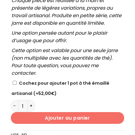
Chaque pièce est réalisée à la main et
présente de légères variations, propres au
travail artisanal. Produite en petite série, cette
jarre est disponible en quantité limitée.
Une option pensée autant pour le plaisir
d’usage que pour offrir.
Cette option est valable pour une seule jarre
(non multipliée avec les quantités de thé).
Pour toute question, vous pouvez me
contacter.
Cochez pour ajouter 1 pot à thé émaillé
artisanal
(+
52,00
€
)
quantité de PU'ER BRUT XIAGUAN HONG YIN 2021 SPECIA
Ajouter au panier
UGS :
ND