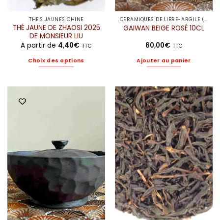
produit
produit
THÉS JAUNES CHINE
CÉRAMIQUES DE LIBRE-ARGILE (ELODIE)
THÉ JAUNE DE ZHAOSI 2025
GAIWAN BEIGE ROSÉ 10CL
DE MONSIEUR LIU
A partir de
4,40
€
60,00
€
TTC
TTC
Choix des options
Ajouter au panier
Ce
produit
a
plusieurs
variations.
Les
options
peuvent
être
choisies
sur
la
page
du
produit