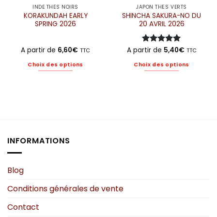
INDE THÉS NOIRS
JAPON THÉS VERTS
KORAKUNDAH EARLY
SHINCHA SAKURA-NO DU
SPRING 2026
20 AVRIL 2026
A partir de
6,60
€
A partir de
Note
5
5,40
sur
€
TTC
TTC
5
Choix des options
Choix des options
Ce
Ce
produit
produit
a
a
plusieurs
plusieurs
variations.
variations.
Les
Les
options
options
INFORMATIONS
peuvent
peuvent
être
être
choisies
choisies
Blog
sur
sur
Conditions générales de vente
la
la
page
page
Contact
du
du