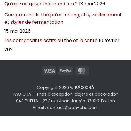
Qu’est-ce qu’un thé grand cru ?
18 mai 2026
Comprendre le thé pu’er : sheng, shu, vieillissement
et styles de fermentation
15 mai 2026
Les composants actifs du thé et la santé
10 février
2026
Visa
PayPal
MasterCard
Copyright 2026 ©
PÀO CHÁ
PÀO CHÁ – Thés d’exception, objets et décoration
SAS THEHIS - 227 rue Jean Jaurès 83000 Toulon
Email : contact@pao-cha.com