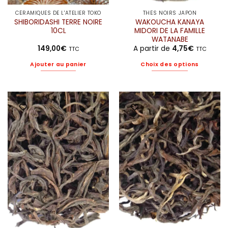
CÉRAMIQUES DE L'ATELIER TOKO
THÉS NOIRS JAPON
SHIBORIDASHI TERRE NOIRE
WAKOUCHA KANAYA
10CL
MIDORI DE LA FAMILLE
WATANABE
149,00
€
A partir de
4,75
€
TTC
TTC
Ajouter au panier
Choix des options
Ce
produit
a
plusieurs
variations.
Les
options
peuvent
être
choisies
sur
la
page
du
produit