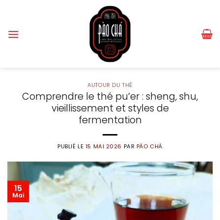
Passer
au
contenu
AUTOUR DU THÉ
Comprendre le thé pu’er : sheng, shu,
vieillissement et styles de
fermentation
PUBLIÉ LE
15 MAI 2026
PAR
PÀO CHÁ
15
Mai