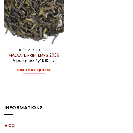
THÉS VERTS NÉPAL
MALAATE PRINTEMPS 2026
A partir de
4,40
€
TTC
Choix des options
Ce
produit
a
plusieurs
variations.
INFORMATIONS
Les
options
peuvent
Blog
être