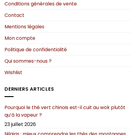
choisies
Conditions générales de vente
sur
la
Contact
page
du
Mentions légales
produit
Mon compte
Politique de confidentialité
Qui sommes-nous ?
Wishlist
DERNIERS ARTICLES
Pourquoi le thé vert chinois est-il cuit au wok plutôt
qu’à la vapeur ?
23 juillet 2026
Nilgiris : mieux comprendre les thés des montagnes