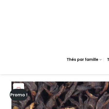
Passer
au
contenu
Thés par famille
T
Promo !