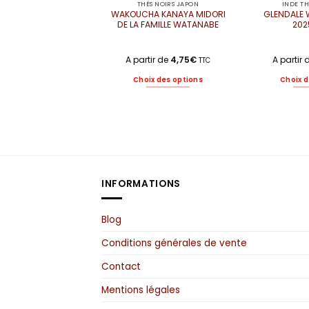
THÉS NOIRS JAPON
INDE T
WAKOUCHA KANAYA MIDORI
GLENDALE 
DE LA FAMILLE WATANABE
202
A partir de
4,75
€
A partir
TTC
Choix des options
Choix d
Ce
produit
a
plusieurs
variations.
Les
options
INFORMATIONS
peuvent
être
choisies
Blog
sur
la
Conditions générales de vente
page
du
Contact
produit
Mentions légales