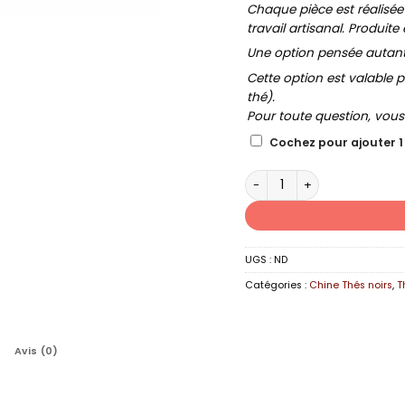
Chaque pièce est réalisée
travail artisanal. Produite 
Une option pensée autant p
Cette option est valable p
thé).
Pour toute question, vou
Cochez pour ajouter 1
quantité de SAKURA NOIR
UGS :
ND
Catégories :
Chine Thés noirs
,
T
Avis (0)