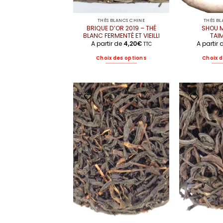
THÉS BLANCS CHINE
THÉS B
BRIQUE D’OR 2019 – THÉ
SHOU M
BLANC FERMENTÉ ET VIEILLI
TAI
A partir de
4,20
€
A partir
TTC
Choix des options
Choix d
Ce
produit
a
plusieurs
variations.
Les
options
peuvent
être
choisies
sur
la
page
du
produit