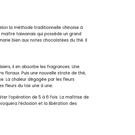
elon la méthode traditionnelle chinoise à
un maître taiwanais qui possède un grand
 marie bien aux notes chocolatées du thé. Il
iers, il en absorbe les fragrances. Une
floraux. Puis une nouvelle strate de thé,
sse. La chaleur dégagée par les fleurs
es fleurs du tas une à une.
r l’opération de 5 à 6 fois. La maîtrise de
voquera l’éclosion et la libération des