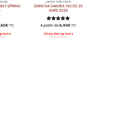
NOIRS
JAPON THÉS VERTS
RLY SPRING
SHINCHA SAKURA-NO DU 20
6
AVRIL 2026
,60
€
A partir de
Note
5
5,40
sur
€
TTC
TTC
5
options
Choix des options
e
Ce
oduit
produit
a
usieurs
plusieurs
riations.
variations.
s
Les
tions
options
uvent
peuvent
re
être
oisies
choisies
r
sur
la
age
page
u
du
oduit
produit