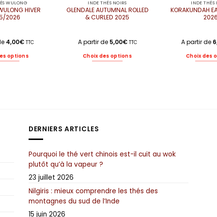
HÉS WULONG
INDE THÉS NOIRS
INDE THÉS 
WULONG HIVER
GLENDALE AUTUMNAL ROLLED
KORAKUNDAH EA
5/2026
& CURLED 2025
202
 de
4,00
€
A partir de
5,00
€
A partir de
6
TTC
TTC
es options
Choix des options
Choix des 
Ce
Ce
C
produit
produit
pr
a
a
a
plusieurs
plusieurs
pl
variations.
variations.
va
Les
Les
Le
options
options
op
DERNIERS ARTICLES
peuvent
peuvent
pe
être
être
êt
choisies
choisies
ch
Pourquoi le thé vert chinois est-il cuit au wok
sur
sur
su
plutôt qu’à la vapeur ?
la
la
la
page
page
p
23 juillet 2026
du
du
d
Nilgiris : mieux comprendre les thés des
produit
produit
pr
montagnes du sud de l’Inde
15 juin 2026