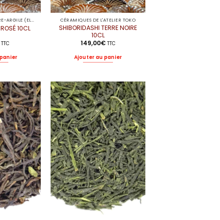
CÉRAMIQUES DE LIBRE-ARGILE (ELODIE)
CÉRAMIQUES DE L'ATELIER TOKO
SHIBORIDASHI TERRE NOIRE
 ROSÉ 10CL
10CL
149,00
€
TTC
TTC
 panier
Ajouter au panier