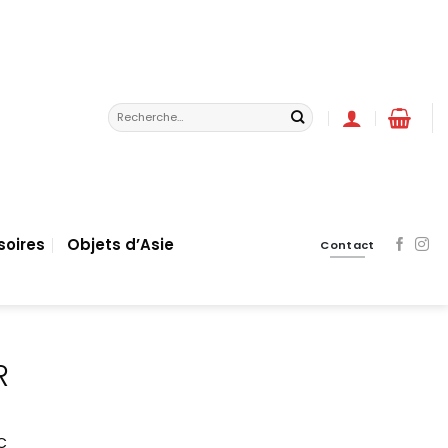
Recherche
pour :
soires
Objets d’Asie
Contact
R
C