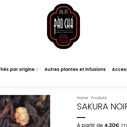
hés par origine
Autres plantes et infusions
Acces
Home
Produits
SAKURA NOI
A partir de
4,30
€
TT