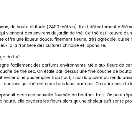
unnan, de haute altitude (2400 mètres). Il est délicatement mêlé s
 qui viennent des environs du jardin de thé. Ce thé est l’œuvre d’
se offre une liqueur douce, finement fleurie, très agréable, qui se
eux, à la frontière des cultures chinoise et japonaise.
age du thé.
ègne facilement des parfums environnants. Mêlé aux fleurs de ceris
uche de thé sec. On étale par-dessus une fine couche de boutons 
aut veiller à ne pas empiler trop haut, sinon la qualité du rendu bai
 boutons qui libèrent alors tous leurs parfums. On retire ensuite l
produit avec une nouvelle fournée de boutons frais. On peut répéte
p haute, elle oxydera les fleurs alors qu’une chaleur suffisante pro