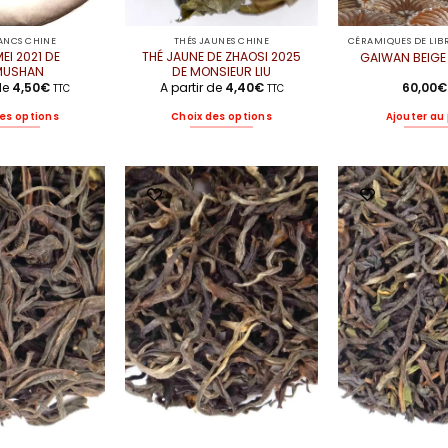
LANCS CHINE
THÉS JAUNES CHINE
EI 2021 DE
THÉ JAUNE DE ZHAOSI 2025
GAIWAN BEIGE
MUSHAN
DE MONSIEUR LIU
 de
4,50
€
A partir de
4,40
€
60,00
€
TTC
TTC
es options
Choix des options
Ajouter au
Ce
Ce
produit
produit
a
a
plusieurs
plusieurs
variations.
variations.
Les
Les
options
options
peuvent
peuvent
être
être
choisies
choisies
sur
sur
la
la
page
page
du
du
produit
produit