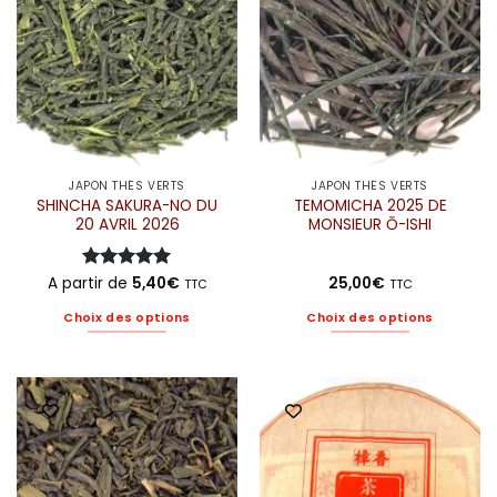
être
être
choisies
choisies
sur
sur
la
la
page
page
du
du
produit
produit
JAPON THÉS VERTS
JAPON THÉS VERTS
SHINCHA SAKURA-NO DU
TEMOMICHA 2025 DE
20 AVRIL 2026
MONSIEUR Ō-ISHI
A partir de
Note
5
5,40
sur
€
25,00
€
TTC
TTC
5
Choix des options
Choix des options
Ce
Ce
produit
produit
a
a
plusieurs
plusieurs
variations.
variations.
Les
Les
options
options