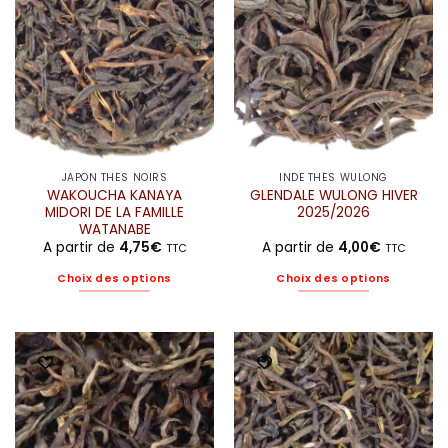
JAPON THÉS NOIRS
INDE THÉS WULONG
WAKOUCHA KANAYA
GLENDALE WULONG HIVER
MIDORI DE LA FAMILLE
2025/2026
WATANABE
A partir de
4,75
€
A partir de
4,00
€
TTC
TTC
Choix des options
Choix des options
Ce
Ce
produit
produit
a
a
plusieurs
plusieurs
variations.
variations.
Les
Les
options
options