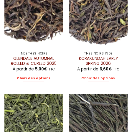
peuvent
peuvent
être
être
choisies
choisies
sur
sur
la
la
page
page
du
du
produit
produit
INDE THÉS NOIRS
THÉS NOIRS INDE
GLENDALE AUTUMNAL
KORAKUNDAH EARLY
ROLLED & CURLED 2025
SPRING 2026
A partir de
5,00
€
A partir de
6,60
€
TTC
TTC
Choix des options
Choix des options
Ce
Ce
produit
produit
a
a
plusieurs
plusieurs
variations.
variations.
Les
Les
options
options
peuvent
peuvent