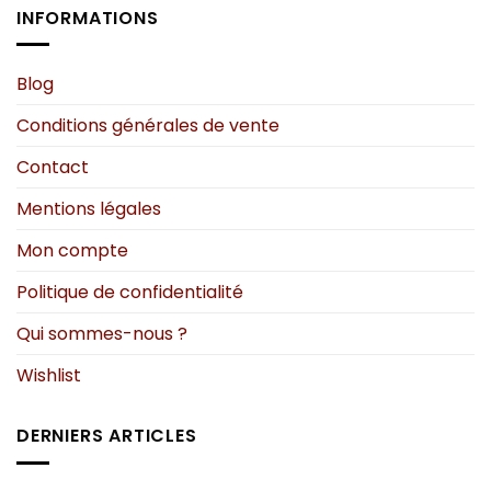
options
options
INFORMATIONS
peuvent
peuvent
être
être
choisies
choisies
Blog
sur
sur
Conditions générales de vente
la
la
page
page
Contact
du
du
produit
produit
Mentions légales
Mon compte
Politique de confidentialité
Qui sommes-nous ?
Wishlist
DERNIERS ARTICLES