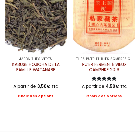
peuvent
peuvent
être
être
choisies
choisies
sur
sur
la
la
page
page
du
du
produit
produit
JAPON THÉS VERTS
THÉS PU'ER ET THÉS SOMBRES CHINE
KABUSE HOJICHA DE LA
PU’ER FERMENTÉ VIEUX
FAMILLE WATANABE
CAMPHRE 2016
A partir de
3,50
€
A partir de
Note
5
4,50
sur
€
TTC
TTC
5
Choix des options
Choix des options
Ce
Ce
produit
produit
a
a
plusieurs
plusieurs
variations.
variations.
Les
Les