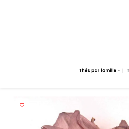
Passer
au
contenu
Thés par famille
T