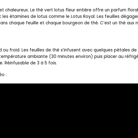
 et chaleureux. Le thé vert lotus fleur entière offre un parfum flor
ec les étamines de lotus comme le Lotus Royal. Les feuilles dégag
dans chaque feuille et chaque bourgeon de thé. C’est un thé aux no
ou froid. Les feuilles de thé s’infusent avec quelques pétales de 
à température ambiante (30 minutes environ) puis placer au réfrigé
. Réinfusable de 3 à 5 fois.
éo :