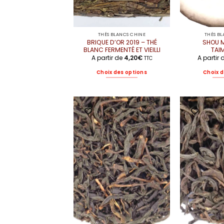
THÉS BLANCS CHINE
THÉS B
BRIQUE D’OR 2019 – THÉ
SHOU M
BLANC FERMENTÉ ET VIEILLI
TAI
A partir de
4,20
€
A partir
TTC
Choix des options
Choix d
Ce
produit
a
plusieurs
variations.
Les
options
peuvent
être
choisies
sur
la
page
du
produit