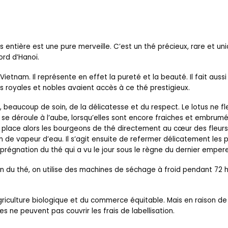
 entière est une pure merveille. C’est un thé précieux, rare et un
ord d’Hanoï.
Vietnam. Il représente en effet la pureté et la beauté. Il fait auss
les royales et nobles avaient accès à ce thé prestigieux.
, beaucoup de soin, de la délicatesse et du respect. Le lotus ne 
tus se déroule à l’aube, lorsqu’elles sont encore fraiches et embru
On place alors les bourgeons de thé directement au cœur des fleur
n de vapeur d’eau. Il s’agit ensuite de refermer délicatement les 
imprégnation du thé qui a vu le jour sous le règne du dernier emper
on du thé, on utilise des machines de séchage à froid pendant 72
’agriculture biologique et du commerce équitable. Mais en raison de 
es ne peuvent pas couvrir les frais de labellisation.