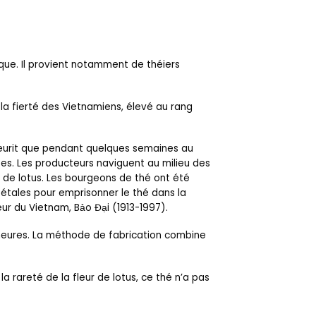
ique. Il provient notamment de théiers
i la fierté des Vietnamiens, élevé au rang
fleurit que pendant quelques semaines au
mées. Les producteurs naviguent au milieu des
s de lotus. Les bourgeons de thé ont été
pétales pour emprisonner le thé dans la
eur du Vietnam, Bảo Đại (1913-1997).
 heures. La méthode de fabrication combine
la rareté de la fleur de lotus, ce thé n’a pas