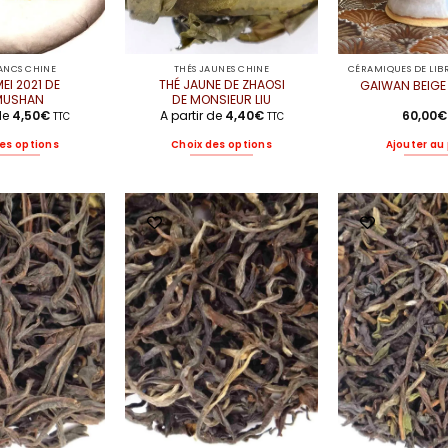
LANCS CHINE
THÉS JAUNES CHINE
EI 2021 DE
THÉ JAUNE DE ZHAOSI
GAIWAN BEIGE
MUSHAN
DE MONSIEUR LIU
 de
4,50
€
A partir de
4,40
€
60,00
€
TTC
TTC
es options
Choix des options
Ajouter au
Ce
Ce
produit
produit
a
a
plusieurs
plusieurs
variations.
variations.
Les
Les
options
options
peuvent
peuvent
être
être
choisies
choisies
sur
sur
la
la
page
page
du
du
produit
produit