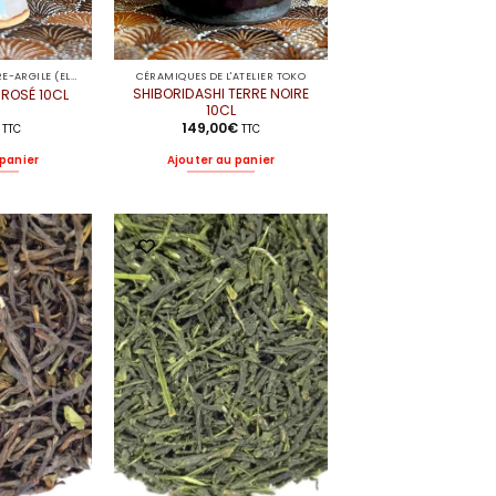
CÉRAMIQUES DE LIBRE-ARGILE (ELODIE)
CÉRAMIQUES DE L'ATELIER TOKO
SHIBORIDASHI TERRE NOIRE
 ROSÉ 10CL
10CL
149,00
€
TTC
TTC
 panier
Ajouter au panier