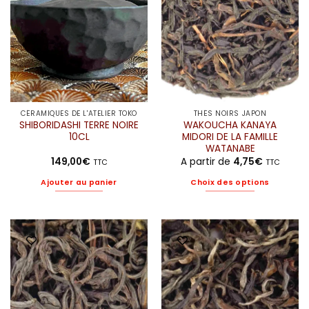
être
choisies
sur
la
page
du
produit
CÉRAMIQUES DE L'ATELIER TOKO
THÉS NOIRS JAPON
SHIBORIDASHI TERRE NOIRE
WAKOUCHA KANAYA
10CL
MIDORI DE LA FAMILLE
WATANABE
149,00
€
A partir de
4,75
€
TTC
TTC
Ajouter au panier
Choix des options
Ce
produit
a
plusieurs
variations.
Les
options
peuvent