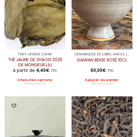
être
être
choisies
choisies
sur
sur
la
la
page
page
du
du
produit
produit
THÉS JAUNES CHINE
CÉRAMIQUES DE LIBRE-ARGILE (ELODIE)
THÉ JAUNE DE ZHAOSI 2025
GAIWAN BEIGE ROSÉ 10CL
DE MONSIEUR LIU
A partir de
4,40
€
60,00
€
TTC
TTC
Choix des options
Ajouter au panier
Ce
produit
a
plusieurs
variations.
Les
options
peuvent