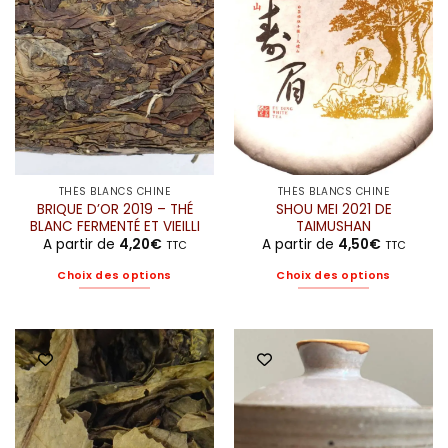
THÉS BLANCS CHINE
THÉS BLANCS CHINE
BRIQUE D’OR 2019 – THÉ
SHOU MEI 2021 DE
BLANC FERMENTÉ ET VIEILLI
TAIMUSHAN
A partir de
4,20
€
A partir de
4,50
€
TTC
TTC
Choix des options
Choix des options
Ce
Ce
produit
produit
a
a
plusieurs
plusieurs
variations.
variations.
Les
Les
options
options
peuvent
peuvent