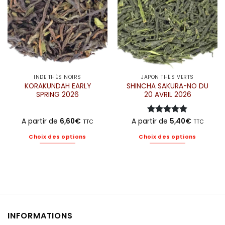
choisies
choisies
sur
sur
la
la
page
page
du
du
produit
produit
INDE THÉS NOIRS
JAPON THÉS VERTS
KORAKUNDAH EARLY
SHINCHA SAKURA-NO DU
SPRING 2026
20 AVRIL 2026
A partir de
6,60
€
A partir de
Note
5
5,40
sur
€
TTC
TTC
5
Choix des options
Choix des options
Ce
Ce
produit
produit
a
a
plusieurs
plusieurs
variations.
variations.
Les
Les
options
options
INFORMATIONS
peuvent
peuvent