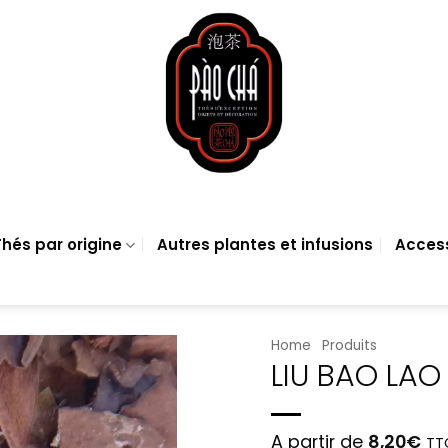
hés par origine
Autres plantes et infusions
Acces
Home
Produits
LIU BAO LAO
A partir de
8,20
€
TT