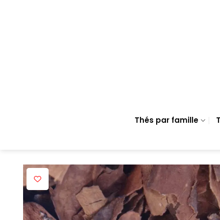
Passer
au
contenu
Thés par famille
T