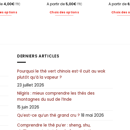
 de
4,00
€
A partir de
5,00
€
A partir de
6
TTC
TTC
es options
Choix des options
Choix des 
Ce
Ce
C
produit
produit
pr
a
a
a
plusieurs
plusieurs
pl
variations.
variations.
va
Les
Les
Le
options
options
op
DERNIERS ARTICLES
peuvent
peuvent
pe
être
être
êt
choisies
choisies
ch
Pourquoi le thé vert chinois est-il cuit au wok
sur
sur
su
plutôt qu’à la vapeur ?
la
la
la
page
page
p
23 juillet 2026
du
du
d
Nilgiris : mieux comprendre les thés des
produit
produit
pr
montagnes du sud de l’Inde
15 juin 2026
Qu’est-ce qu’un thé grand cru ?
18 mai 2026
Comprendre le thé pu’er : sheng, shu,