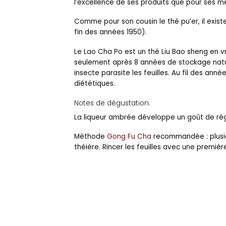
l’excellence de ses produits que pour ses mé
Comme pour son cousin le thé pu’er, il exist
fin des années 1950).
Le Lao Cha Po est un thé Liu Bao sheng en vr
seulement après 8 années de stockage natur
insecte parasite les feuilles. Au fil des ann
diététiques.
Notes de dégustation.
La liqueur ambrée développe un goût de rég
Méthode
Gong Fu Cha
recommandée : plusie
théière. Rincer les feuilles avec une premiè