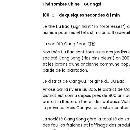
Thé sombre Chine – Guangxi
100°C – de quelques secondes à 1 min
Le thé Liu Bao (signifiant “six forteresses”)
humide pour ses effets stimulants. Il aiderai
La société Cang Song 苍松.
Nos thés Liu Bao sont tous issus des jardins d
société Cang Song (“les pins bleus”) en 20
et les jardins d’une ancienne commune popul
partie de la plantation.
Le district de Cangwu, l’origine du Liu Bao.
Arrosé par la rivière Liu Bao, le district d
district est connu depuis près de 900 ans pou
partait la Route du thé et des bateaux. Vic
la province. Mais Cangwu en reste incontesta
La société Cang Song gère la totalité de sa p
des feuilles fraîches et l’affinage des produ