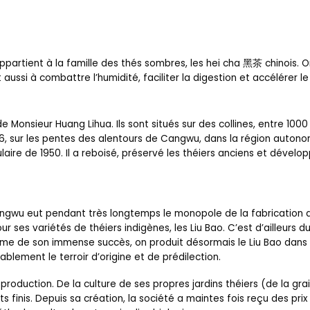
 appartient à la famille des thés sombres, les hei cha 黑茶 chinois. O
t aussi à combattre l’humidité, faciliter la digestion et accélérer 
e Monsieur Huang Lihua. Ils sont situés sur des collines, entre 1000 
06, sur les pentes des alentours de Cangwu, dans la région auton
aire de 1950. Il a reboisé, préservé les théiers anciens et dévelo
e Cangwu eut pendant très longtemps le monopole de la fabrication 
r ses variétés de théiers indigènes, les Liu Bao. C’est d’ailleurs du
time de son immense succès, on produit désormais le Liu Bao dans p
blement le terroir d’origine et de prédilection.
roduction. De la culture de ses propres jardins théiers (de la grai
its finis. Depuis sa création, la société a maintes fois reçu des pr