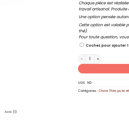
Chaque pièce est réalisée
travail artisanal. Produite 
Une option pensée autant p
Cette option est valable p
thé).
Pour toute question, vou
Cochez pour ajouter 1
quantité de LIU BAO LAO C
UGS :
ND
Catégories :
Chine Thés pu'er e
Avis (1)