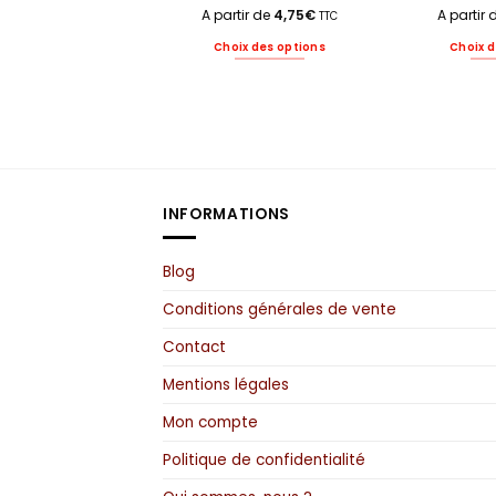
A partir de
4,75
€
A partir
TTC
Choix des options
Choix d
Ce
produit
a
plusieurs
variations.
Les
options
INFORMATIONS
peuvent
être
choisies
Blog
sur
la
Conditions générales de vente
page
du
Contact
produit
Mentions légales
Mon compte
Politique de confidentialité