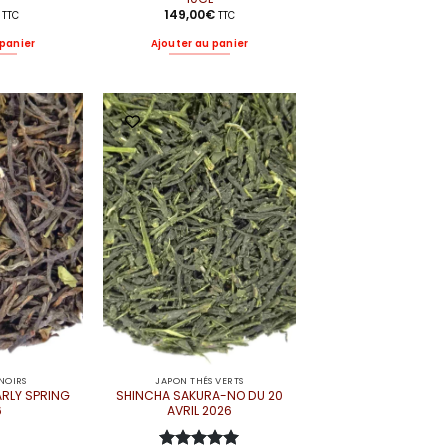
149,00
€
TTC
TTC
 panier
Ajouter au panier
NOIRS
JAPON THÉS VERTS
RLY SPRING
SHINCHA SAKURA-NO DU 20
6
AVRIL 2026