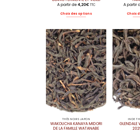
A partir de
4,20
€
A partir
TTC
Choix des options
Choix d
Ce
produit
a
plusieurs
variations.
Les
options
peuvent
être
choisies
sur
la
page
du
produit
THÉS NOIRS JAPON
INDE T
WAKOUCHA KANAYA MIDORI
GLENDALE 
DE LA FAMILLE WATANABE
202