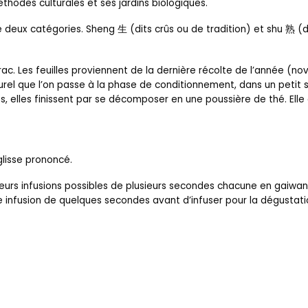
thodes culturales et ses jardins biologiques.
e deux catégories. Sheng 生 (dits crûs ou de tradition) et shu 熟 (
ac. Les feuilles proviennent de la dernière récolte de l’année (no
el que l’on passe à la phase de conditionnement, dans un petit
ées, elles finissent par se décomposer en une poussière de thé. Ell
lisse prononcé.
urs infusions possibles de plusieurs secondes chacune en gaiwan
re infusion de quelques secondes avant d’infuser pour la dégustati