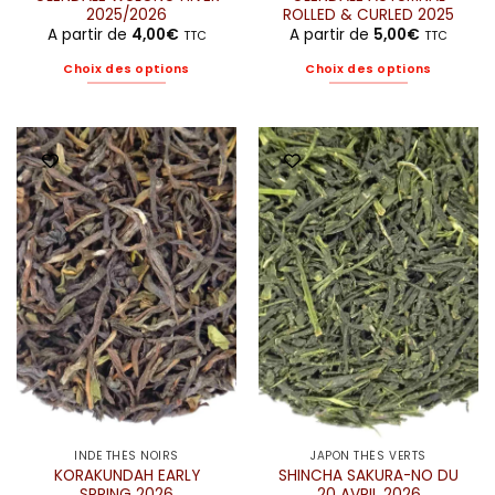
2025/2026
ROLLED & CURLED 2025
A partir de
4,00
€
A partir de
5,00
€
TTC
TTC
Choix des options
Choix des options
Ce
Ce
produit
produit
a
a
plusieurs
plusieurs
variations.
variations.
Les
Les
options
options
peuvent
peuvent
être
être
choisies
choisies
sur
sur
la
la
page
page
du
du
produit
produit
INDE THÉS NOIRS
JAPON THÉS VERTS
KORAKUNDAH EARLY
SHINCHA SAKURA-NO DU
SPRING 2026
20 AVRIL 2026