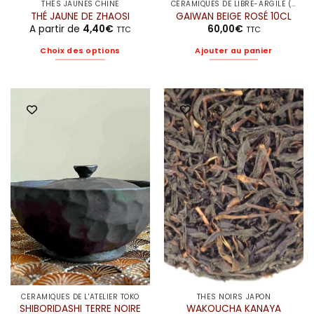
THÉS JAUNES CHINE
CÉRAMIQUES DE LIBRE-ARGILE (ELODIE)
THÉ JAUNE DE ZHAOSI
GAIWAN BEIGE ROSÉ 10CL
A partir de
4,40
€
60,00
€
TTC
TTC
Choix des options
Ajouter au panier
Ce
produit
a
plusieurs
variations.
Les
options
peuvent
être
choisies
sur
la
page
du
produit
CÉRAMIQUES DE L'ATELIER TOKO
THÉS NOIRS JAPON
SHIBORIDASHI TERRE NOIRE
WAKOUCHA KANAYA