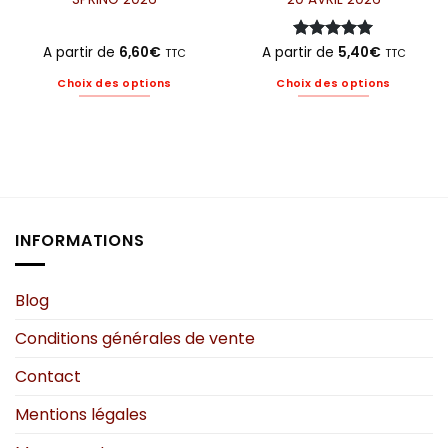
A partir de
6,60
€
A partir de
Note
5
5,40
sur
€
TTC
TTC
5
Choix des options
Choix des options
Ce
Ce
produit
produit
a
a
plusieurs
plusieurs
variations.
variations.
Les
Les
options
options
INFORMATIONS
peuvent
peuvent
être
être
choisies
choisies
Blog
sur
sur
Conditions générales de vente
la
la
page
page
Contact
du
du
produit
produit
Mentions légales