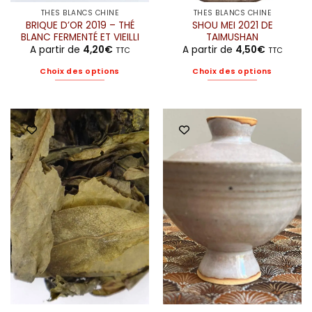
THÉS BLANCS CHINE
THÉS BLANCS CHINE
BRIQUE D’OR 2019 – THÉ
SHOU MEI 2021 DE
BLANC FERMENTÉ ET VIEILLI
TAIMUSHAN
A partir de
4,20
€
A partir de
4,50
€
TTC
TTC
Choix des options
Choix des options
Ce
Ce
produit
produit
a
a
plusieurs
plusieurs
variations.
variations.
Les
Les
options
options
peuvent
peuvent
être
être
choisies
choisies
sur
sur
la
la
page
page
du
du
produit
produit