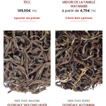
10CL
MIDORI DE LA FAMILLE
WATANABE
149,00
€
A partir de
4,75
€
TTC
TTC
Ajouter au panier
Choix des options
Ce
produit
a
plusieurs
variations.
Les
options
peuvent
être
choisies
sur
la
page
du
produit
INDE THÉS WULONG
INDE THÉS NOIRS
GLENDALE WULONG HIVER
GLENDALE AUTUMNAL