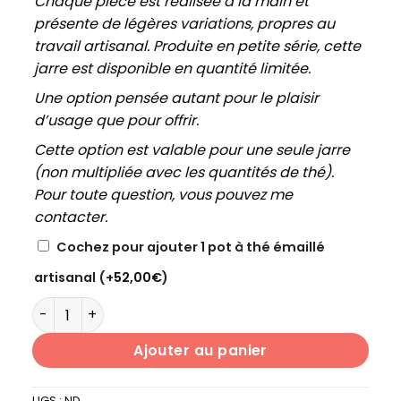
Chaque pièce est réalisée à la main et
présente de légères variations, propres au
travail artisanal. Produite en petite série, cette
jarre est disponible en quantité limitée.
Une option pensée autant pour le plaisir
d’usage que pour offrir.
Cette option est valable pour une seule jarre
(non multipliée avec les quantités de thé).
Pour toute question, vous pouvez me
contacter.
Cochez pour ajouter 1 pot à thé émaillé
artisanal
(+
52,00
€
)
quantité de PU'ER BRUT LANCANG BOURGEONS VIOLETS 
Ajouter au panier
UGS :
ND