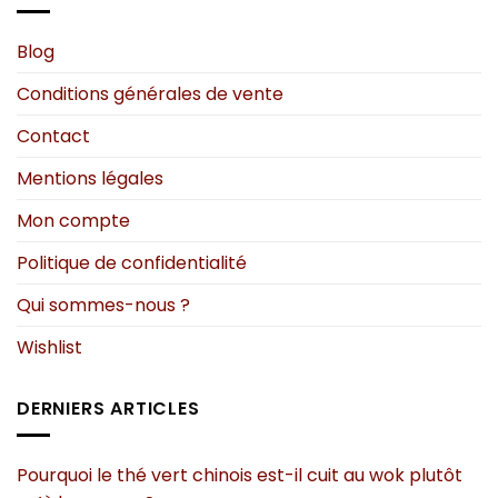
être
être
choisies
choisies
Blog
sur
sur
Conditions générales de vente
la
la
page
page
Contact
du
du
produit
produit
Mentions légales
Mon compte
Politique de confidentialité
Qui sommes-nous ?
Wishlist
DERNIERS ARTICLES
Pourquoi le thé vert chinois est-il cuit au wok plutôt