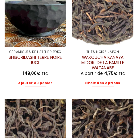
être
choisies
sur
la
page
du
produit
CÉRAMIQUES DE L'ATELIER TOKO
THÉS NOIRS JAPON
SHIBORIDASHI TERRE NOIRE
WAKOUCHA KANAYA
10CL
MIDORI DE LA FAMILLE
WATANABE
149,00
€
A partir de
4,75
€
TTC
TTC
Ajouter au panier
Choix des options
Ce
produit
a
plusieurs
variations.
Les
options
peuvent