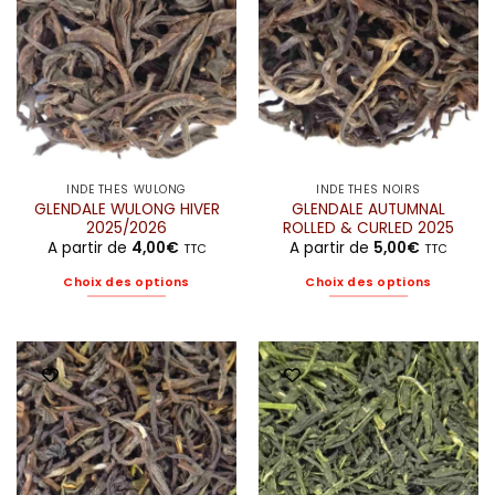
être
choisies
sur
la
page
du
produit
INDE THÉS WULONG
INDE THÉS NOIRS
GLENDALE WULONG HIVER
GLENDALE AUTUMNAL
2025/2026
ROLLED & CURLED 2025
A partir de
4,00
€
A partir de
5,00
€
TTC
TTC
Choix des options
Choix des options
Ce
Ce
produit
produit
a
a
plusieurs
plusieurs
variations.
variations.
Les
Les
options
options
peuvent
peuvent
être
être