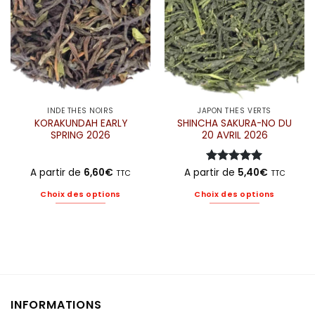
choisies
choisies
sur
sur
la
la
page
page
du
du
produit
produit
INDE THÉS NOIRS
JAPON THÉS VERTS
KORAKUNDAH EARLY
SHINCHA SAKURA-NO DU
SPRING 2026
20 AVRIL 2026
A partir de
6,60
€
A partir de
Note
5
5,40
sur
€
TTC
TTC
5
Choix des options
Choix des options
Ce
Ce
produit
produit
a
a
plusieurs
plusieurs
variations.
variations.
Les
Les
options
options
INFORMATIONS
peuvent
peuvent