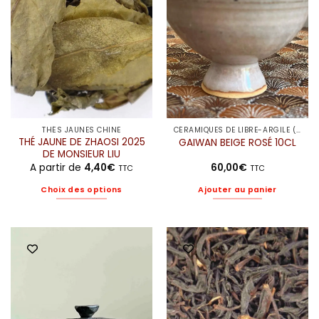
peuvent
peuvent
être
être
choisies
choisies
sur
sur
la
la
page
page
du
du
produit
produit
THÉS JAUNES CHINE
CÉRAMIQUES DE LIBRE-ARGILE (ELODIE)
THÉ JAUNE DE ZHAOSI 2025
GAIWAN BEIGE ROSÉ 10CL
DE MONSIEUR LIU
A partir de
4,40
€
60,00
€
TTC
TTC
Choix des options
Ajouter au panier
Ce
produit
a
plusieurs
variations.
Les
options
peuvent