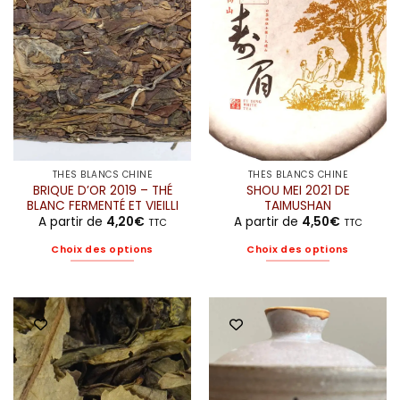
THÉS BLANCS CHINE
THÉS BLANCS CHINE
BRIQUE D’OR 2019 – THÉ
SHOU MEI 2021 DE
BLANC FERMENTÉ ET VIEILLI
TAIMUSHAN
A partir de
4,20
€
A partir de
4,50
€
TTC
TTC
Choix des options
Choix des options
Ce
Ce
produit
produit
a
a
plusieurs
plusieurs
variations.
variations.
Les
Les
options
options