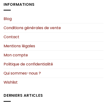
options
options
INFORMATIONS
peuvent
peuvent
être
être
choisies
choisies
Blog
sur
sur
Conditions générales de vente
la
la
page
page
Contact
du
du
produit
produit
Mentions légales
Mon compte
Politique de confidentialité
Qui sommes-nous ?
Wishlist
DERNIERS ARTICLES