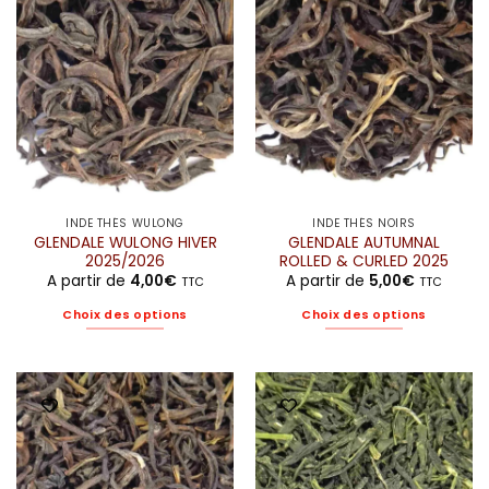
options
peuvent
être
choisies
sur
la
page
du
produit
INDE THÉS WULONG
INDE THÉS NOIRS
GLENDALE WULONG HIVER
GLENDALE AUTUMNAL
2025/2026
ROLLED & CURLED 2025
A partir de
4,00
€
A partir de
5,00
€
TTC
TTC
Choix des options
Choix des options
Ce
Ce
produit
produit
a
a
plusieurs
plusieurs
variations.
variations.
Les
Les
options
options