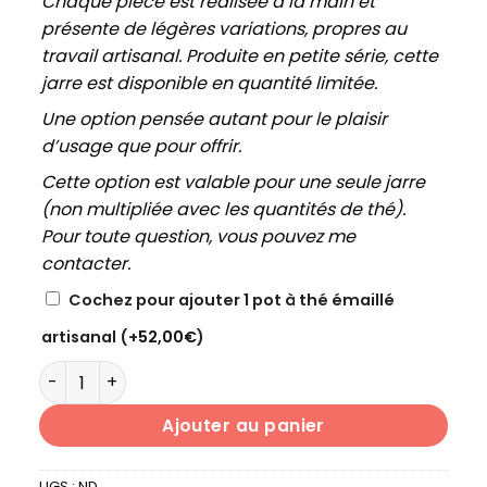
Chaque pièce est réalisée à la main et
présente de légères variations, propres au
travail artisanal. Produite en petite série, cette
jarre est disponible en quantité limitée.
Une option pensée autant pour le plaisir
d’usage que pour offrir.
Cette option est valable pour une seule jarre
(non multipliée avec les quantités de thé).
Pour toute question, vous pouvez me
contacter.
Cochez pour ajouter 1 pot à thé émaillé
artisanal
(+
52,00
€
)
quantité de PU'ER BRUT QIZI BINGCHA 2016 ANNIVERSAIR
Ajouter au panier
UGS :
ND