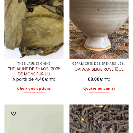
options
options
peuvent
peuvent
être
être
choisies
choisies
sur
sur
la
la
page
page
du
du
produit
produit
THÉS JAUNES CHINE
CÉRAMIQUES DE LIBRE-ARGILE (ELODIE)
THÉ JAUNE DE ZHAOSI 2025
GAIWAN BEIGE ROSÉ 10CL
DE MONSIEUR LIU
A partir de
4,40
€
60,00
€
TTC
TTC
Choix des options
Ajouter au panier
Ce
produit
a
plusieurs
variations.
Les