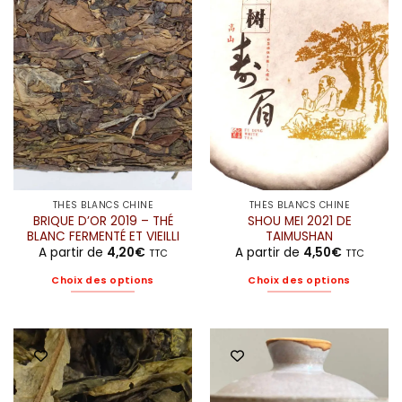
THÉS BLANCS CHINE
THÉS BLANCS CHINE
BRIQUE D’OR 2019 – THÉ
SHOU MEI 2021 DE
BLANC FERMENTÉ ET VIEILLI
TAIMUSHAN
A partir de
4,20
€
A partir de
4,50
€
TTC
TTC
Choix des options
Choix des options
Ce
Ce
produit
produit
a
a
plusieurs
plusieurs
variations.
variations.
Les
Les