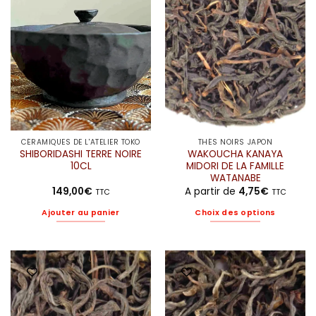
options
peuvent
être
choisies
sur
la
page
du
produit
CÉRAMIQUES DE L'ATELIER TOKO
THÉS NOIRS JAPON
SHIBORIDASHI TERRE NOIRE
WAKOUCHA KANAYA
10CL
MIDORI DE LA FAMILLE
WATANABE
149,00
€
A partir de
4,75
€
TTC
TTC
Ajouter au panier
Choix des options
Ce
produit
a
plusieurs
variations.
Les