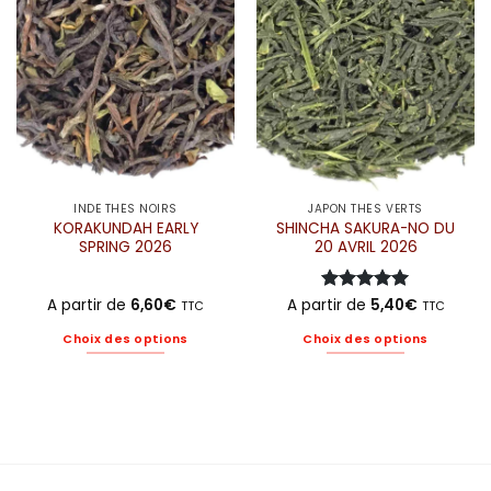
peuvent
peuvent
être
être
choisies
choisies
sur
sur
la
la
page
page
du
du
produit
produit
INDE THÉS NOIRS
JAPON THÉS VERTS
KORAKUNDAH EARLY
SHINCHA SAKURA-NO DU
SPRING 2026
20 AVRIL 2026
A partir de
6,60
€
A partir de
Note
5
5,40
sur
€
TTC
TTC
5
Choix des options
Choix des options
Ce
Ce
produit
produit
a
a
plusieurs
plusieurs
variations.
variations.
Les
Les