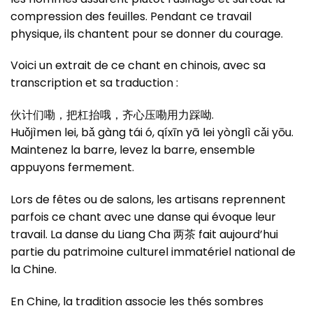
compression des feuilles. Pendant ce travail
physique, ils chantent pour se donner du courage.
Voici un extrait de ce chant en chinois, avec sa
transcription et sa traduction :
伙计们嘞，把杠抬哦，齐心压嘞用力踩呦.
Huǒjìmen lei, bǎ gàng tái ó, qíxīn yā lei yònglì cǎi yōu.
Maintenez la barre, levez la barre, ensemble
appuyons fermement.
Lors de fêtes ou de salons, les artisans reprennent
parfois ce chant avec une danse qui évoque leur
travail. La danse du Liang Cha 两茶 fait aujourd’hui
partie du patrimoine culturel immatériel national de
la Chine.
En Chine, la tradition associe les thés sombres