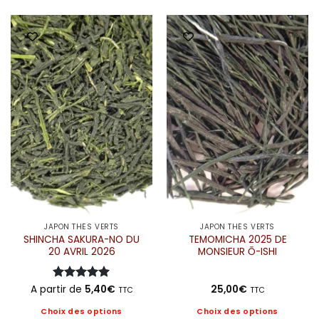
produit
produit
a
a
plusieurs
plusieurs
variations.
variations.
Les
Les
options
options
peuvent
peuvent
être
être
choisies
choisies
sur
sur
la
la
page
page
du
du
produit
produit
JAPON THÉS VERTS
JAPON THÉS VERTS
SHINCHA SAKURA-NO DU
TEMOMICHA 2025 DE
20 AVRIL 2026
MONSIEUR Ō-ISHI
A partir de
Note
5
5,40
sur
€
25,00
€
TTC
TTC
5
Choix des options
Choix des options