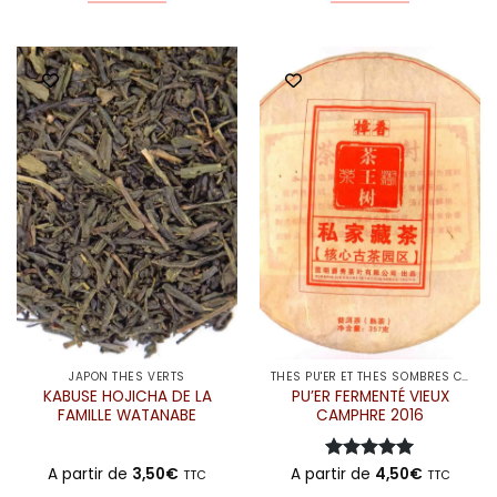
Ce
Ce
produit
produit
a
a
plusieurs
plusieurs
variations.
variations.
Les
Les
options
options
peuvent
peuvent
être
être
choisies
choisies
sur
sur
la
la
page
page
du
du
produit
produit
JAPON THÉS VERTS
THÉS PU'ER ET THÉS SOMBRES CHINE
KABUSE HOJICHA DE LA
PU’ER FERMENTÉ VIEUX
FAMILLE WATANABE
CAMPHRE 2016
A partir de
3,50
€
A partir de
Note
5
4,50
sur
€
TTC
TTC
5