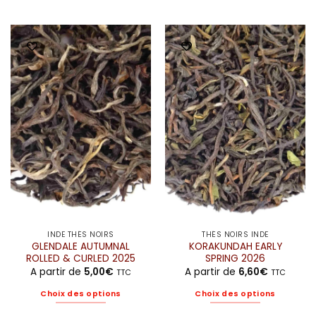
Ce
Ce
produit
produit
a
a
plusieurs
plusieurs
variations.
variations.
Les
Les
options
options
peuvent
peuvent
être
être
choisies
choisies
sur
sur
la
la
page
page
du
du
produit
produit
INDE THÉS NOIRS
THÉS NOIRS INDE
GLENDALE AUTUMNAL
KORAKUNDAH EARLY
ROLLED & CURLED 2025
SPRING 2026
A partir de
5,00
€
A partir de
6,60
€
TTC
TTC
Choix des options
Choix des options
Ce
Ce