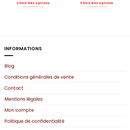
Choix des options
Choix des options
Ce
Ce
produit
produit
a
a
plusieurs
plusieurs
variations.
variations.
Les
Les
options
options
INFORMATIONS
peuvent
peuvent
être
être
choisies
choisies
Blog
sur
sur
Conditions générales de vente
la
la
page
page
Contact
du
du
produit
produit
Mentions légales
Mon compte
Politique de confidentialité