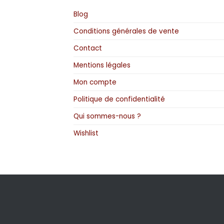
choisies
Blog
sur
la
Conditions générales de vente
page
du
Contact
produit
Mentions légales
Mon compte
Politique de confidentialité
Qui sommes-nous ?
Wishlist