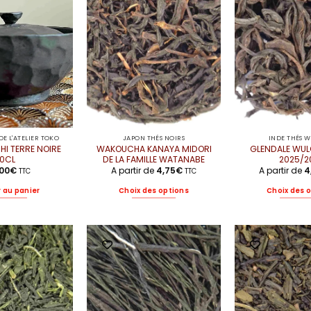
E L'ATELIER TOKO
JAPON THÉS NOIRS
INDE THÉS 
HI TERRE NOIRE
WAKOUCHA KANAYA MIDORI
GLENDALE WUL
10CL
DE LA FAMILLE WATANABE
2025/2
,00
€
A partir de
4,75
€
A partir de
4
TTC
TTC
 au panier
Choix des options
Choix des 
Ce
C
produit
pr
a
a
plusieurs
pl
variations.
va
Les
Le
options
op
peuvent
pe
être
êt