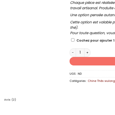
Chaque pièce est réalisée
travail artisanal. Produite 
Une option pensée autant p
Cette option est valable p
thé).
Pour toute question, vou
Cochez pour ajouter 1
quantité de TIE GUAN YIN
UGS :
ND
Catégories :
Chine Thés wulon
Avis (2)