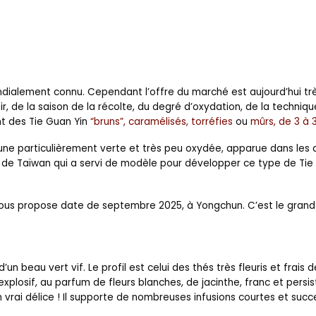
ndialement connu. Cependant l’offre du marché est aujourd’hui très
oir, de la saison de la récolte, du degré d’oxydation, de la techni
ent des Tie Guan Yin
“bruns”, caramélisés, torréfies
ou
mûrs, de 3 à 
 une particulièrement verte et très peu oxydée, apparue dans les
 de Taïwan qui a servi de modèle pour développer ce type de Tie 
vous propose date de septembre 2025, à Yongchun. C’est le grand t
’un beau vert vif. Le profil est celui des thés très fleuris et frais d
explosif, au parfum de fleurs blanches, de jacinthe, franc et pers
 vrai délice ! Il supporte de nombreuses infusions courtes et succ