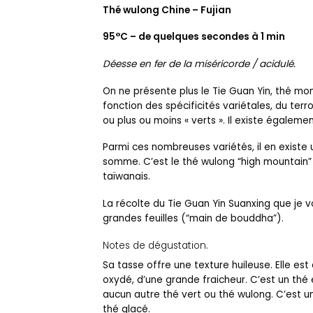
Thé wulong Chine – Fujian
95°C – de quelques secondes à 1 min
Déesse en fer de la miséricorde / acidulé.
On ne présente plus le Tie Guan Yin, thé mo
fonction des spécificités variétales, du terr
ou plus ou moins « verts ». Il existe égalem
Parmi ces nombreuses variétés, il en existe
somme. C’est le thé wulong “high mountain”
taïwanais.
La récolte du Tie Guan Yin Suanxing que je 
grandes feuilles (“main de bouddha”).
Notes de dégustation.
Sa tasse offre une texture huileuse. Elle est d
oxydé, d’une grande fraicheur. C’est un thé 
aucun autre thé vert ou thé wulong. C’est un
thé glacé.