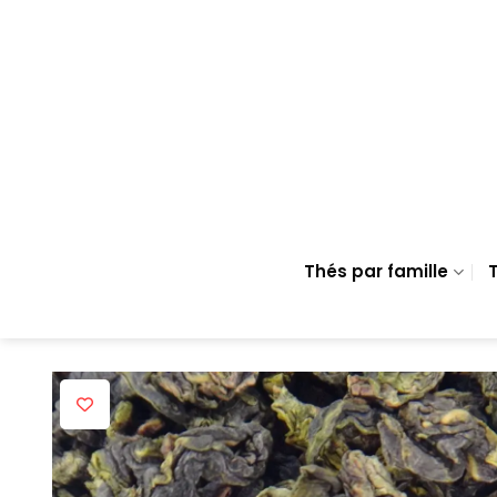
Passer
au
contenu
Thés par famille
T