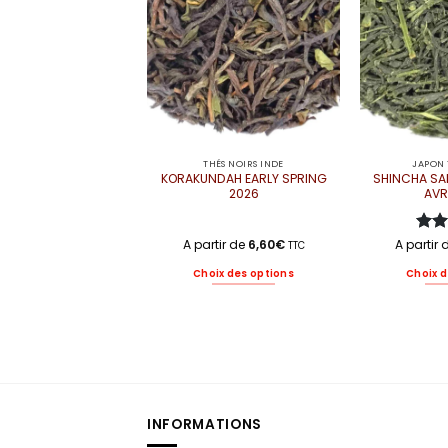
THÉS NOIRS INDE
JAPON 
KORAKUNDAH EARLY SPRING
SHINCHA SA
2026
AVR
A partir de
6,60
€
A partir
Not
TTC
5
Choix des options
Choix d
Ce
produit
a
plusieurs
variations.
Les
options
INFORMATIONS
peuvent
être