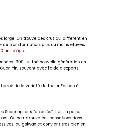
 large. On trouve des crus qui diffèrent en
que de transformation, plus ou moins étuvés,
30 ans d’âge
.
 années 1990. Un thé nouvelle génération en
Guan Yin, souvent avec l’aide d’experts
erroir de la variété de théier Foshou à
es Suanxing, dits “acidulés”. Il est à peine
istant. On ne retrouve ces sensations dans
essives, au gaiwan et convient très bien en