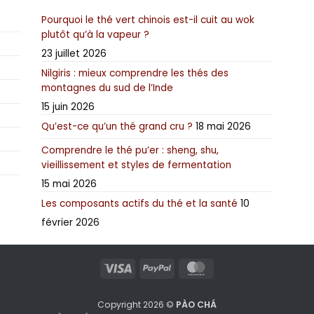
choisies
choisies
ch
Pourquoi le thé vert chinois est-il cuit au wok
sur
sur
su
plutôt qu’à la vapeur ?
la
la
la
page
page
p
23 juillet 2026
du
du
d
Nilgiris : mieux comprendre les thés des
produit
produit
pr
montagnes du sud de l’Inde
15 juin 2026
Qu’est-ce qu’un thé grand cru ?
18 mai 2026
Comprendre le thé pu’er : sheng, shu,
vieillissement et styles de fermentation
15 mai 2026
Les composants actifs du thé et la santé
10
février 2026
Visa
PayPal
MasterCard
Copyright 2026 ©
PÀO CHÁ