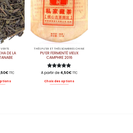
oisies
choisies
r
sur
la
age
page
u
du
oduit
produit
 VERTS
THÉS PU'ER ET THÉS SOMBRES CHINE
HA DE LA
PU’ER FERMENTÉ VIEUX
ATANABE
CAMPHRE 2016
,50
€
A partir de
Note
5
4,50
sur
€
TTC
TTC
5
options
Choix des options
e
Ce
oduit
produit
a
usieurs
plusieurs
riations.
variations.
s
Les
tions
options
uvent
peuvent
re
être