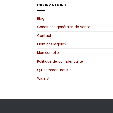
options
INFORMATIONS
peuvent
être
choisies
Blog
sur
la
Conditions générales de vente
page
du
Contact
produit
Mentions légales
Mon compte
Politique de confidentialité
Qui sommes-nous ?
Wishlist