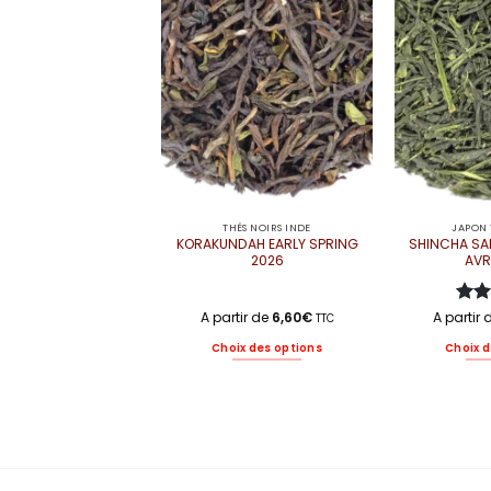
THÉS NOIRS INDE
JAPON 
KORAKUNDAH EARLY SPRING
SHINCHA SA
2026
AVR
A partir de
6,60
€
A partir
Not
TTC
5
Choix des options
Choix d
Ce
produit
a
plusieurs
variations.
Les