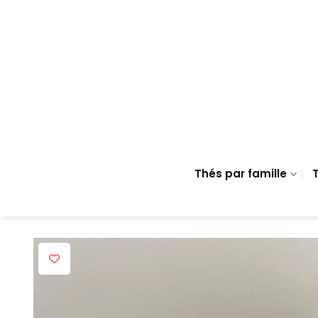
Passer
au
contenu
Thés par famille
T