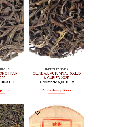
WULONG
INDE THÉS NOIRS
ONG HIVER
GLENDALE AUTUMNAL ROLLED
026
& CURLED 2025
,00
€
A partir de
5,00
€
TTC
TTC
options
Choix des options
e
Ce
oduit
produit
a
usieurs
plusieurs
riations.
variations.
s
Les