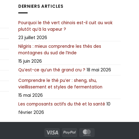
options
options
op
DERNIERS ARTICLES
peuvent
peuvent
pe
être
être
êt
choisies
choisies
ch
Pourquoi le thé vert chinois est-il cuit au wok
sur
sur
su
plutôt qu’à la vapeur ?
la
la
la
page
page
p
23 juillet 2026
du
du
d
Nilgiris : mieux comprendre les thés des
produit
produit
pr
montagnes du sud de l’Inde
15 juin 2026
Qu’est-ce qu’un thé grand cru ?
18 mai 2026
Comprendre le thé pu’er : sheng, shu,
vieillissement et styles de fermentation
15 mai 2026
Les composants actifs du thé et la santé
10
février 2026
Visa
PayPal
MasterCard