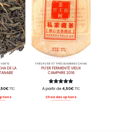
tions
options
uvent
peuvent
re
être
oisies
choisies
r
sur
la
age
page
u
du
oduit
produit
 VERTS
THÉS PU'ER ET THÉS SOMBRES CHINE
HA DE LA
PU’ER FERMENTÉ VIEUX
ATANABE
CAMPHRE 2016
,50
€
A partir de
Note
5
4,50
sur
€
TTC
TTC
5
options
Choix des options
e
Ce
oduit
produit
a
usieurs
plusieurs
riations.
variations.
s
Les