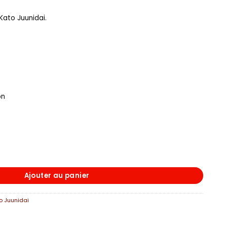
Kato Juunidai.
on
DON
Ajouter au panier
o Juunidai