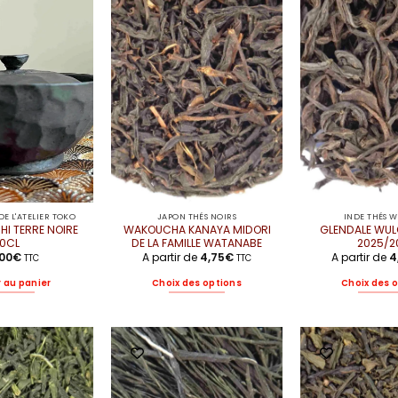
E L'ATELIER TOKO
JAPON THÉS NOIRS
INDE THÉS 
HI TERRE NOIRE
WAKOUCHA KANAYA MIDORI
GLENDALE WUL
10CL
DE LA FAMILLE WATANABE
2025/2
,00
€
A partir de
4,75
€
A partir de
4
TTC
TTC
 au panier
Choix des options
Choix des 
Ce
C
produit
pr
a
a
plusieurs
pl
variations.
va
Les
Le