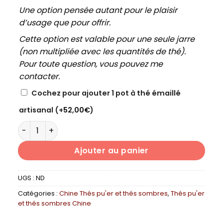
Une option pensée autant pour le plaisir
d’usage que pour offrir.
Cette option est valable pour une seule jarre
(non multipliée avec les quantités de thé).
Pour toute question, vous pouvez me
contacter.
Cochez pour ajouter 1 pot à thé émaillé
artisanal
(+
52,00
€
)
quantité de LIU BAO CANGWU XIAO KUANG CHA 2019
Ajouter au panier
UGS :
ND
Catégories :
Chine Thés pu'er et thés sombres
,
Thés pu'er
et thés sombres Chine