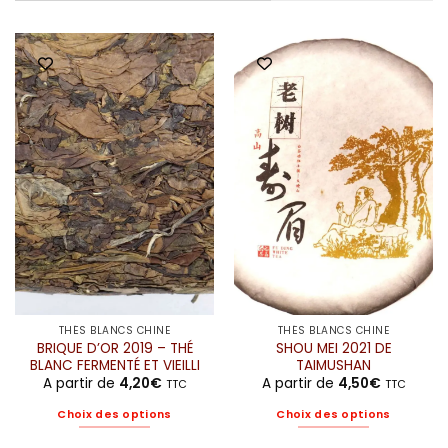
THÉS BLANCS CHINE
THÉS BLANCS CHINE
BRIQUE D’OR 2019 – THÉ
SHOU MEI 2021 DE
BLANC FERMENTÉ ET VIEILLI
TAIMUSHAN
A partir de
4,20
€
A partir de
4,50
€
TTC
TTC
Choix des options
Choix des options
Ce
Ce