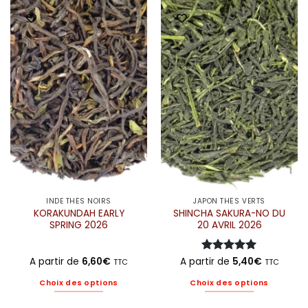
a
a
plusieurs
plusieurs
variations.
variations.
Les
Les
options
options
peuvent
peuvent
être
être
choisies
choisies
sur
sur
la
la
page
page
du
du
produit
produit
INDE THÉS NOIRS
JAPON THÉS VERTS
KORAKUNDAH EARLY
SHINCHA SAKURA-NO DU
SPRING 2026
20 AVRIL 2026
A partir de
6,60
€
A partir de
Note
5
5,40
sur
€
TTC
TTC
5
Choix des options
Choix des options
Ce
Ce