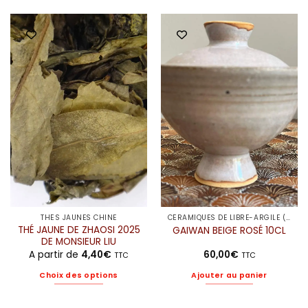
produit
produit
a
a
plusieurs
plusieurs
variations.
variations.
Les
Les
options
options
peuvent
peuvent
être
être
choisies
choisies
sur
sur
la
la
page
page
du
du
produit
produit
THÉS JAUNES CHINE
CÉRAMIQUES DE LIBRE-ARGILE (ELODIE)
THÉ JAUNE DE ZHAOSI 2025
GAIWAN BEIGE ROSÉ 10CL
DE MONSIEUR LIU
A partir de
4,40
€
60,00
€
TTC
TTC
Choix des options
Ajouter au panier
Ce
produit