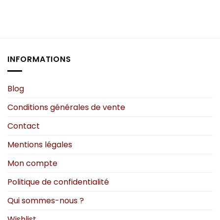
produit
produit
a
a
plusieurs
plusieurs
variations.
variations.
Les
Les
options
options
INFORMATIONS
peuvent
peuvent
être
être
choisies
choisies
Blog
sur
sur
Conditions générales de vente
la
la
page
page
Contact
du
du
produit
produit
Mentions légales
Mon compte
Politique de confidentialité
Qui sommes-nous ?
Wishlist