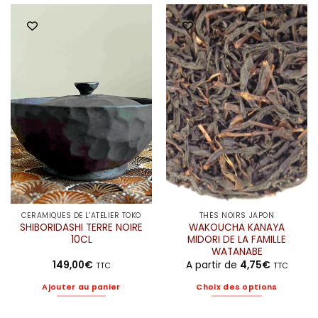
a
plusieurs
variations.
Les
options
peuvent
être
choisies
sur
la
page
du
produit
CÉRAMIQUES DE L'ATELIER TOKO
THÉS NOIRS JAPON
SHIBORIDASHI TERRE NOIRE
WAKOUCHA KANAYA
10CL
MIDORI DE LA FAMILLE
WATANABE
149,00
€
A partir de
4,75
€
TTC
TTC
Ajouter au panier
Choix des options
Ce