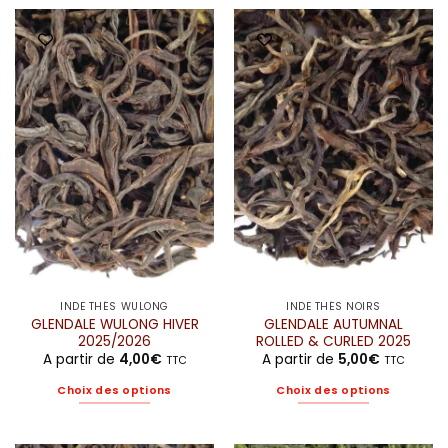
produit
a
plusieurs
variations.
Les
options
peuvent
être
choisies
sur
la
page
du
produit
INDE THÉS WULONG
INDE THÉS NOIRS
GLENDALE WULONG HIVER
GLENDALE AUTUMNAL
2025/2026
ROLLED & CURLED 2025
A partir de
4,00
€
A partir de
5,00
€
TTC
TTC
Choix des options
Choix des options
Ce
Ce
produit
produit